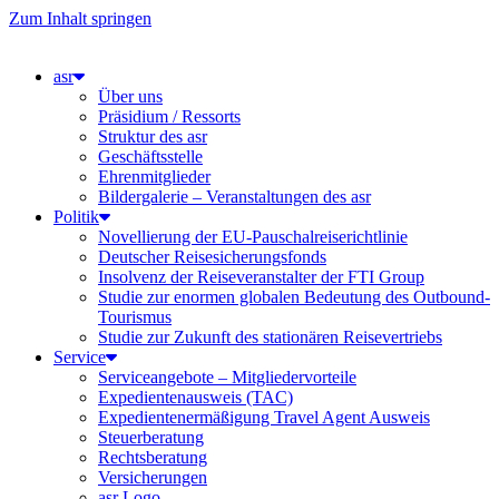
Zum Inhalt springen
asr
Über uns
Präsidium / Ressorts
Struktur des asr
Geschäftsstelle
Ehrenmitglieder
Bildergalerie – Veranstaltungen des asr
Politik
Novellierung der EU-Pauschalreiserichtlinie
Deutscher Reisesicherungsfonds
Insolvenz der Reiseveranstalter der FTI Group
Studie zur enormen globalen Bedeutung des Outbound-
Tourismus
Studie zur Zukunft des stationären Reisevertriebs
Service
Serviceangebote – Mitgliedervorteile
Expedientenausweis (TAC)
Expedientenermäßigung Travel Agent Ausweis
Steuerberatung
Rechtsberatung
Versicherungen
asr Logo