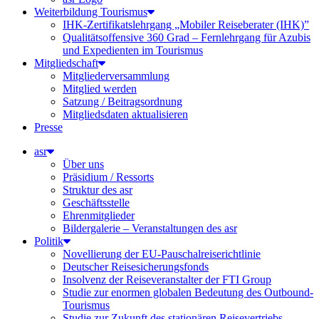
Weiterbildung Tourismus
IHK-Zertifikatslehrgang „Mobiler Reiseberater (IHK)”
Qualitätsoffensive 360 Grad – Fernlehrgang für Azubis
und Expedienten im Tourismus
Mitgliedschaft
Mitgliederversammlung
Mitglied werden
Satzung / Beitragsordnung
Mitgliedsdaten aktualisieren
Presse
asr
Über uns
Präsidium / Ressorts
Struktur des asr
Geschäftsstelle
Ehrenmitglieder
Bildergalerie – Veranstaltungen des asr
Politik
Novellierung der EU-Pauschalreiserichtlinie
Deutscher Reisesicherungsfonds
Insolvenz der Reiseveranstalter der FTI Group
Studie zur enormen globalen Bedeutung des Outbound-
Tourismus
Studie zur Zukunft des stationären Reisevertriebs