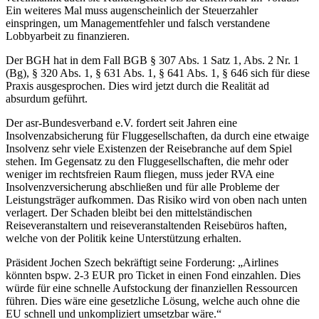
Ein weiteres Mal muss augenscheinlich der Steuerzahler
einspringen, um Managementfehler und falsch verstandene
Lobbyarbeit zu finanzieren.
Der BGH hat in dem Fall BGB § 307 Abs. 1 Satz 1, Abs. 2 Nr. 1
(Bg), § 320 Abs. 1, § 631 Abs. 1, § 641 Abs. 1, § 646 sich für diese
Praxis ausgesprochen. Dies wird jetzt durch die Realität ad
absurdum geführt.
Der asr-Bundesverband e.V. fordert seit Jahren eine
Insolvenzabsicherung für Fluggesellschaften, da durch eine etwaige
Insolvenz sehr viele Existenzen der Reisebranche auf dem Spiel
stehen. Im Gegensatz zu den Fluggesellschaften, die mehr oder
weniger im rechtsfreien Raum fliegen, muss jeder RVA eine
Insolvenzversicherung abschließen und für alle Probleme der
Leistungsträger aufkommen. Das Risiko wird von oben nach unten
verlagert. Der Schaden bleibt bei den mittelständischen
Reiseveranstaltern und reiseveranstaltenden Reisebüros haften,
welche von der Politik keine Unterstützung erhalten.
Präsident Jochen Szech bekräftigt seine Forderung: „Airlines
könnten bspw. 2-3 EUR pro Ticket in einen Fond einzahlen. Dies
würde für eine schnelle Aufstockung der finanziellen Ressourcen
führen. Dies wäre eine gesetzliche Lösung, welche auch ohne die
EU schnell und unkompliziert umsetzbar wäre.“