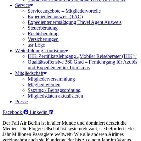
Service
Serviceangebote – Mitgliedervorteile
Expedientenausweis (TAC)
Expedientenermäßigung Travel Agent Ausweis
Steuerberatung
Rechtsberatung
Versicherungen
asr Logo
Weiterbildung Tourismus
IHK-Zertifikatslehrgang „Mobiler Reiseberater (IHK)”
Qualitätsoffensive 360 Grad – Fernlehrgang für Azubis
und Expedienten im Tourismus
Mitgliedschaft
Mitgliederversammlung
Mitglied werden
Satzung / Beitragsordnung
Mitgliedsdaten aktualisieren
Presse
Facebook
Linkedin
Der Fall Air Berlin ist in aller Munde und dominiert derzeit die
Medien. Die Fluggesellschaft ist systemrelevant, sie befördert jedes
Jahr Millionen Passagiere weltweit. Wie alle anderen Airlines
vereinnahmt auch sie Kundengelder bis zu einem Jahr im Voraus.