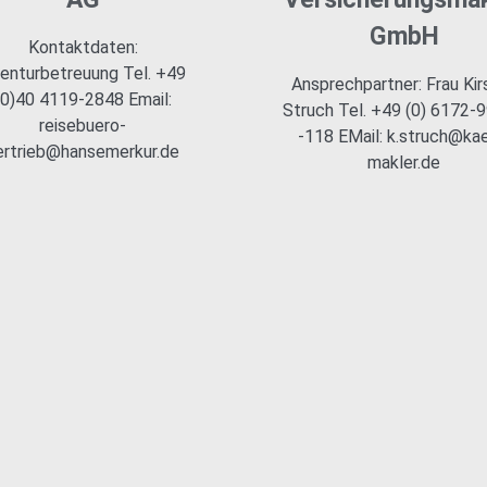
GmbH
Kontaktdaten:
enturbetreuung Tel. +49
Ansprechpartner: Frau Kir
(0)40 4119-2848 Email:
Struch Tel. +49 (0) 6172-
reisebuero-
-118 EMail: k.struch@ka
ertrieb@hansemerkur.de
makler.de