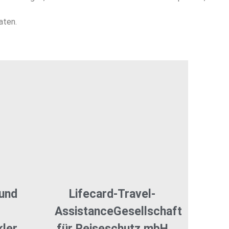
aten.
 und
Lifecard-Travel-
AssistanceGesellschaft
ler
für Reiseschutz mbH