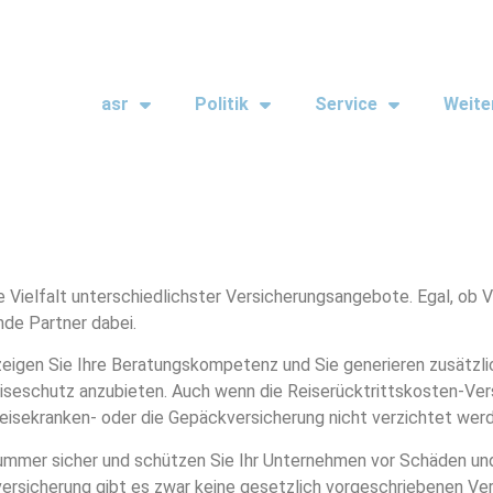
asr
Politik
Service
Weite
 Vielfalt unterschiedlichster Versicherungsangebote. Egal, ob V
nde Partner dabei.
igen Sie Ihre Beratungskompetenz und Sie generieren zusätzlic
iseschutz anzubieten. Auch wenn die Reiserücktrittskosten-Ver
e Reisekranken- oder die Gepäckversicherung nicht verzichtet wer
 Nummer sicher und schützen Sie Ihr Unternehmen vor Schäden 
sicherung gibt es zwar keine gesetzlich vorgeschriebenen Versi