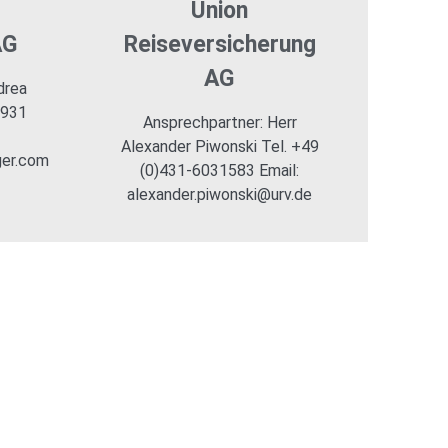
Union
AG
Reiseversicherung
AG
drea
)931
Ansprechpartner: Herr
Alexander Piwonski Tel. +49
er.com
(0)431-6031583 Email:
alexander.piwonski@urv.de