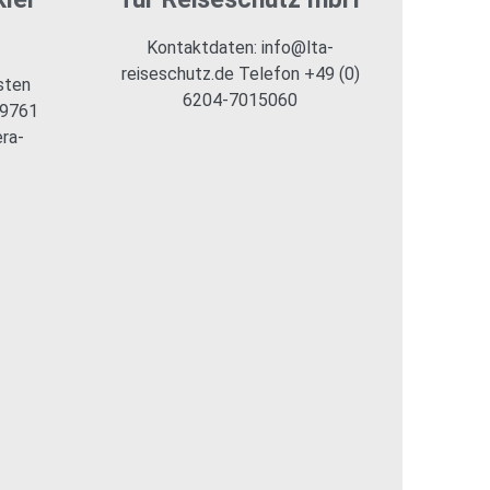
Kontaktdaten: info@lta-
reiseschutz.de Telefon +49 (0)
sten
6204-7015060
99761
era-