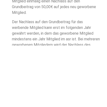
Mitglied einmalig einen Nachlass auf den
Grundbeitrag von 50,00€ auf jedes neu geworbene
Mitglied
.
Der Nachlass auf den Grundbeitrag für das
werbende Mitglied kann erst im folgenden Jahr
gewährt werden, in dem das geworbene Mitglied
mindestens ein Jahr Mitglied im asr ist. Bei mehreren
geworbenen Mitgliedern wird der Nachlass des
Beitrages jährlich auf max. 300,00 € insgesamt
begrenzt
§ 3 Zahlungsmodalitäten
Die Zahlung des Mitgliedsbeitrages ist zum 1.
Januar des Rechnungsjahres fällig. Soweit das
Mitglied nicht einer SEPA Einzugsermächtigung
zugestimmt hat, ist die Beitragsrechnung
spätestens einen Monat nach Rechnungsstellung