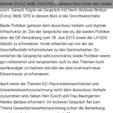
Fischer (Foto), MdB, CDU/CSU in dessen Büro Unter den Linden
statt. Danach folgte ein Gespräch mit Herrn Andreas Rimkus
(Foto), MdB, SPD in dessen Büro in der Dorotheenstraße.
Beide Politiker gehören dem Ausschuss
Verkehr und digitale
Infrastruktur
an. Ziel der Gespräche war es, die beiden Politiker
über die DB Verordnung vom 18. Juni 2015 sowie die LH GDS
Gebühr zu informieren. Vorab erhielten sie von der asr
Geschäftsstelle
Informationen zu den Sachverhalten. So
verliefen die Gespräche sehr konstruktiv, beide Politiker waren
gut vorbereitet und versprachen, sich zu den Themen noch
sachkundiger zu machen und den
asr
über eventuell neue
Erkenntnisse zu informieren.
Auch wenn die Themen
EU–Pauschalreiserichtlinien
und
Gewerbesteuerhinzurechnung
nicht dem Ausschuss Verkehr
zuzuordnen sind, haben Herr Szech und Frau Baumgarten-
Heinke darüber informiert. Im lockeren Gespräch fiel zum
Thema Gewerbesteuerhinzurechnung schon die Bemerkung: