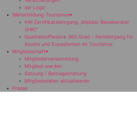
Versicherungen
asr Logo
Weiterbildung Tourismus
IHK-Zertifikatslehrgang „Mobiler Reiseberater
(IHK)”
Qualitätsoffensive 360 Grad – Fernlehrgang für
Azubis und Expedienten im Tourismus
Mitgliedschaft
Mitgliederversammlung
Mitglied werden
Satzung / Beitragsordnung
Mitgliedsdaten aktualisieren
Presse