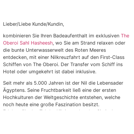
Lieber/Liebe Kunde/Kundin,
kombinieren Sie Ihren Badeaufenthalt im exklusiven
The
Oberoi Sahl Hasheesh
, wo Sie am Strand relaxen oder
die bunte Unterwasserwelt des Roten Meeres
entdecken, mit einer Nilkreuzfahrt auf den First-Class
Schiffen von The Oberoi. Der Transfer vom Schiff ins
Hotel oder umgekehrt ist dabei inklusive.
Seit mehr als 5.000 Jahren ist der Nil die Lebensader
Ägyptens. Seine Fruchtbarkeit ließ eine der ersten
Hochkulturen der Weltgeschichte entstehen, welche
noch heute eine große Faszination besitzt.
Erleben Sie das Tal der Könige, erkunden Sie in Assuan
die mächtigen Tempelruinen von Philae oder lernen Sie
Luxor kennen.