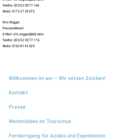
Telefon: 030-52 00 77-165
Mobil: 0172-37 29 072
Nils Wigger
Pressereferent
E-Mail: nils.wigger@bdl.aero
Telefon: 030-52 00 77-116
Mobil: 0162-81 45 639
Willkommen im asr – Wir setzen Zeichen!
Kontakt
Presse
Weiterbilden im Tourismus
Fernlerngang für Azubis und Expedienten