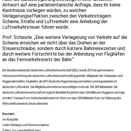
Antwort auf eine parlamentarische Anfrage, dass ihr keine
Kenntnisse vorliegen würden, zu welchen
Verlagerungseffekten zwischen den Verkehrsträgern
Schiene, Straße und Luftverkehr eine Anhebung der
Luftverkehrsteuer führen würde.
Prof. Scheurle: „Eine weitere Verlagerung von Verkehr auf die
Schiene erreichen wir nicht über das Drehen an der
Steuerschraube, sondern durch kürzere Bahnreisezeiten und
durch weitere Fortschritte bei der Anbindung von Flughäfen
an das Fernverkehrsnetz der Bahn.“
Der Bundesverband der Deutschen Luftverkehrswirtschaft (BDL) wurde 2010 als gemeinsame
Interessenvertretung der deutschen Luftverkehrswirtschaft gegründet. Mitglieder des Verbandes sind
Fluggesellschaften, Flughäfen, die DFS Deutsche Flugsicherung und weitere Leistungsanbieter im
deutschen Luftverkehr. Die Mitgliedsunternehmen beschäftigen mehr als 180.000 Mitarbeiter. Die
deutsche Luftverkehrswirtschaft ermöglicht Mobilität für jährlich über 200 Millionen Fluggäste und trägt
mit dem Transport von Außenhandelswaren im Wert von über 200 Milliarden Euro zur Stärkung des
Wirtschaftsstandorts Deutschland bei.
Kontakt:
Ivo Rzegotta
Leiter Strategie und Kommunikation
E-Mail: ivo.rzegotta@bdl.aero