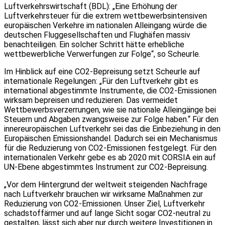
Luftverkehrswirtschaft (BDL): „Eine Erhöhung der
Luftverkehrsteuer für die extrem wettbewerbsintensiven
europäischen Verkehre im nationalen Alleingang würde die
deutschen Fluggesellschaften und Flughäfen massiv
benachteiligen. Ein solcher Schritt hätte erhebliche
wettbewerbliche Verwerfungen zur Folge“, so Scheurle.
Im Hinblick auf eine CO2-Bepreisung setzt Scheurle auf
internationale Regelungen: „Für den Luftverkehr gibt es
international abgestimmte Instrumente, die CO2-Emissionen
wirksam bepreisen und reduzieren. Das vermeidet
Wettbewerbsverzerrungen, wie sie nationale Alleingänge bei
Steuern und Abgaben zwangsweise zur Folge haben.“ Für den
innereuropäischen Luftverkehr sei das die Einbeziehung in den
Europäischen Emissionshandel. Dadurch sei ein Mechanismus
für die Reduzierung von CO2-Emissionen festgelegt. Für den
internationalen Verkehr gebe es ab 2020 mit CORSIA ein auf
UN-Ebene abgestimmtes Instrument zur CO2-Bepreisung.
„Vor dem Hintergrund der weltweit steigenden Nachfrage
nach Luftverkehr brauchen wir wirksame Maßnahmen zur
Reduzierung von CO2-Emissionen. Unser Ziel, Luftverkehr
schadstoffärmer und auf lange Sicht sogar CO2-neutral zu
gestalten, lässt sich aber nur durch weitere Investitionen in