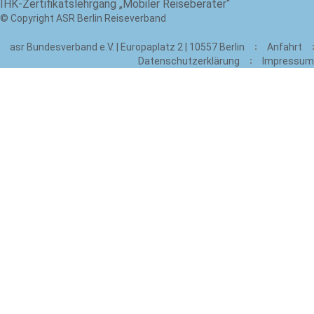
IHK-Zertifikatslehrgang „Mobiler Reiseberater“
© Copyright ASR Berlin Reiseverband
asr Bundesverband e.V. | Europaplatz 2 | 10557 Berlin
Anfahrt
Datenschutzerklärung
Impressum