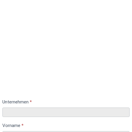
ITB
Unternehmen
*
Mitaussteller
-
Verbindliche
Anmeldung
Vorname
*