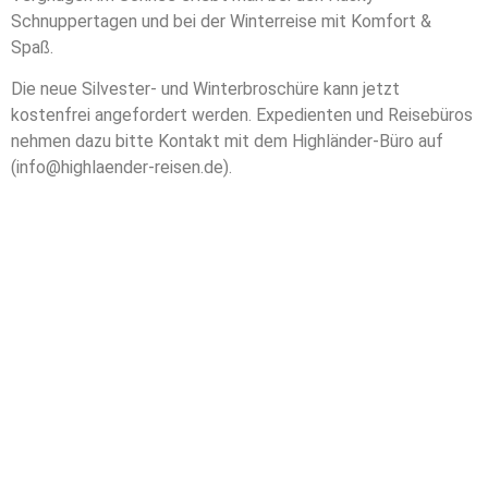
Schnuppertagen und bei der Winterreise mit Komfort &
Spaß.
Die neue Silvester- und Winterbroschüre kann jetzt
kostenfrei angefordert werden. Expedienten und Reisebüros
nehmen dazu bitte Kontakt mit dem Highländer-Büro auf
(info@highlaender-reisen.de).
Qualität und Nachhaltigkeit: Highländer gewinnt den
NORDIS Travel Award 2016
Highländer Reisen hat den NORDIS Travel Award 2016 in der
Kategorie „Reiseveranstalter“ gewonnen. Das Nordeuropa-
Magazin zeichnete die Wildnis-Aktivwoche
„Flusslandschaften in Schwedisch-Lappland“ aus, die
insbesondere in den Punkten Nachhaltigkeit, Authentizität
und Innovation zu überzeugen wusste. Die Auszeichnung
wurde im Februar im Rahmen der Messe Reise + Camping in
Essen vom NORDIS Verlag verliehen.