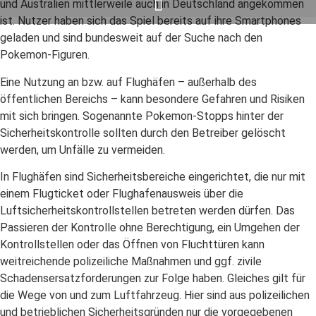
und Australien mittlerweile auch in Deutschland angekommen
ist. Nutzer haben sich das Spiel bereits auf ihre Smartphones
geladen und sind bundesweit auf der Suche nach den
Pokemon-Figuren.
Eine Nutzung an bzw. auf Flughäfen – außerhalb des
öffentlichen Bereichs – kann besondere Gefahren und Risiken
mit sich bringen. Sogenannte Pokemon-Stopps hinter der
Sicherheitskontrolle sollten durch den Betreiber gelöscht
werden, um Unfälle zu vermeiden.
In Flughäfen sind Sicherheitsbereiche eingerichtet, die nur mit
einem Flugticket oder Flughafenausweis über die
Luftsicherheitskontrollstellen betreten werden dürfen. Das
Passieren der Kontrolle ohne Berechtigung, ein Umgehen der
Kontrollstellen oder das Öffnen von Fluchttüren kann
weitreichende polizeiliche Maßnahmen und ggf. zivile
Schadensersatzforderungen zur Folge haben. Gleiches gilt für
die Wege von und zum Luftfahrzeug. Hier sind aus polizeilichen
und betrieblichen Sicherheitsgründen nur die vorgegebenen