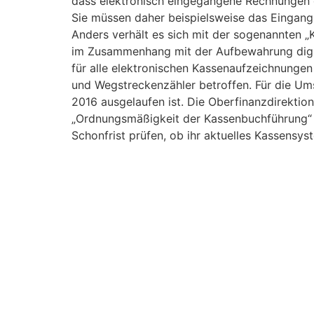
dass elektronisch eingegangene Rechnungen o
Sie müssen daher beispielsweise das Eingangs
Anders verhält es sich mit der sogenannten 
im Zusammenhang mit der Aufbewahrung digi
für alle elektronischen Kassenaufzeichnungen
und Wegstreckenzähler betroffen. Für die Um
2016 ausgelaufen ist. Die Oberfinanzdirektio
„Ordnungsmäßigkeit der Kassenbuchführung“ 
Schonfrist prüfen, ob ihr aktuelles Kassensy
Nichterfüllung der Vorgaben können eine Sch
In diesem Zusammenhang möchten wir auch au
29. Dezember 2016 in Kraft getreten ist. Mit
eingeführt, die zum Teil einen verschärfend
Anschaffung oder Außerbetriebnahme einer Re
Ergebnis/Fazit: Der Fristablauf stimmt nicht
(Rechnungen etc.), archivieren. Dann gab es e
Rechnungen und Unterlagen, die zu Rechnunge
Geschäft zu machen.