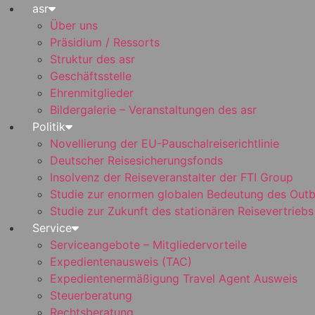
asr
Über uns
Präsidium / Ressorts
Struktur des asr
Geschäftsstelle
Ehrenmitglieder
Bildergalerie – Veranstaltungen des asr
Politik
Novellierung der EU-Pauschalreiserichtlinie
Deutscher Reisesicherungsfonds
Insolvenz der Reiseveranstalter der FTI Group
Studie zur enormen globalen Bedeutung des Out
Studie zur Zukunft des stationären Reisevertriebs
Service
Serviceangebote – Mitgliedervorteile
Expedientenausweis (TAC)
Expedientenermäßigung Travel Agent Ausweis
Steuerberatung
Rechtsberatung