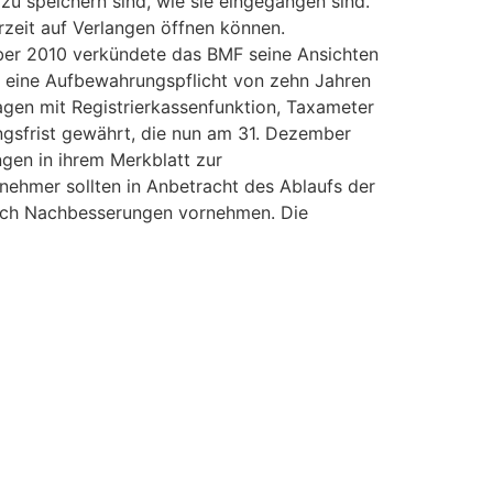
u speichern sind, wie sie eingegangen sind.
rzeit auf Verlangen öffnen können.
mber 2010 verkündete das BMF seine Ansichten
 eine Aufbewahrungspflicht von zehn Jahren
agen mit Registrierkassenfunktion, Taxameter
ngsfrist gewährt, die nun am 31. Dezember
ngen in ihrem Merkblatt zur
ehmer sollten in Anbetracht des Ablaufs der
glich Nachbesserungen vornehmen. Die
es Strafverfahrens zur Folge haben.
n Grundaufzeichnungen hinweisen, welches am
Aufzeichnungsgeräten (z. B. Registrierkassen)
zamt innerhalb eines Monats nach
 der Registrierkasse).
m Betriebsprüfer eingesehen werden dürfen
Die Mailarchivierung gilt nur für elektr.
rtriebstechnisch extrem aufgearbeitet, um