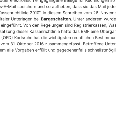
der elektronisch eingegangene Belege für Rechnungen so z
-E-Mail speichern und so aufheben, dass sie das Mail jede
„Kassenrichtlinie 2010“. In diesem Schreiben vom 26. Nove
taler Unterlagen bei
Bargeschäften
. Unter anderem wurde
 eingeführt. Von den Regelungen sind Registrierkassen, Wa
setzung dieser Kassenrichtlinie hatte das BMF eine Überga
n (OFD) Karlsruhe hat die wichtigsten rechtlichen Bestimmu
vom 31. Oktober 2016 zusammengefasst. Betroffene Untern
stem alle Vorgaben erfüllt und gegebenenfalls schnellstmö
ätzung der Besteuerungsgrundlagen oder die Einleitung ein
f das Gesetz zum Schutz vor Manipulationen an digitale
 diesem Gesetz wurden neue Vorschriften zu elektronischen 
en Charakter haben. So muss man beispielsweise dem Finan
gistrierkasse bestimmte Daten melden (z. B. Seriennummer
! Bereits ab 2015 musste man elektronische E-Mails, die vo
ine zwei jährige Übergangsfrist für bestimmte Randbereiche. 
n gehören. Die Softwarehersteller haben das Thema nur ve