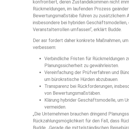
konfrontiert, deren Zustandekommen nicht imme
Rückmeldungen, im laufenden Prozess geändert
Bewertungsmaßstäbe führen zu zusätzlichem 
insbesondere bei hybriden Geschäftsmodellen, d
Veranstalterrollen umfassen“, erklärt Budde.
Der asr fordert daher konkrete Maßnahmen, um d
verbessern:
Verbindliche Fristen für Rückmeldungen 
Planungssicherheit zu gewährleisten.
Vereinfachung der Prüfverfahren und Bün
um bürokratische Hürden abzubauen.
Transparenz bei Rückforderungen, insbes
von Bewertungsmaßstäben.
Klärung hybrider Geschäftsmodelle, um Un
vermeiden.
„Die Unternehmen brauchen dringend Planungssi
Rückzahlungsmöglichkeit für den Fall, dass Rüc
Budde. „Gerade die mittelständischen Reisebüro