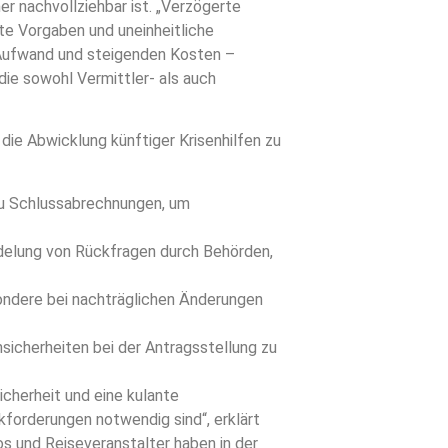
r nachvollziehbar ist. „Verzögerte
e Vorgaben und uneinheitliche
Aufwand und steigenden Kosten –
ie sowohl Vermittler- als auch
ie Abwicklung künftiger Krisenhilfen zu
zu Schlussabrechnungen, um
delung von Rückfragen durch Behörden,
ondere bei nachträglichen Änderungen
sicherheiten bei der Antragsstellung zu
cherheit und eine kulante
kforderungen notwendig sind“, erklärt
s und Reiseveranstalter haben in der