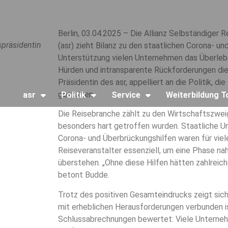
Berlin, 03.04.2025 – Die Allianz Selbständiger
präsidentin
(asr) zieht Bilanz zu den staatlichen Corona- u
Unterstützung vielen Unternehmen das Überlebe
Hürden und intransparente Rückforderungen die
Präsidentin des asr, appelliert an die Politik, di
gestalten.
asr
Politik
Service
Weiterbildung 
Die Reisebranche zählt zu den Wirtschaftszwe
besonders hart getroffen wurden. Staatliche 
Corona- und Überbrückungshilfen waren für vie
Reiseveranstalter essenziell, um eine Phase na
überstehen. „Ohne diese Hilfen hätten zahlreich
betont Budde.
Trotz des positiven Gesamteindrucks zeigt sich
mit erheblichen Herausforderungen verbunden is
Schlussabrechnungen bewertet: Viele Unterne