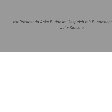
asr-Präsidentin Anke Budde im Gespräch mit Bundestags
Julia Klöckner