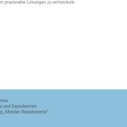
rn praxisnahe Lösungen zu entwickeln
smus
is und Expedienten
ng „Mobiler Reiseberater“