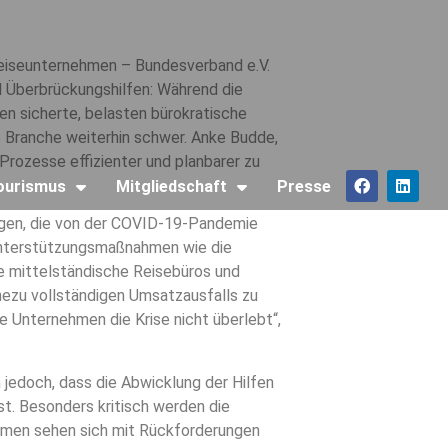
 Reiseunternehmen – Bundesverband e.V.
nd Überbrückungshilfen: Während die
n sicherte, belasten bürokratische
 Branche weiterhin schwer. Anke Budde,
e Prozesse effizienter und planbarer zu
Tourismus
Mitgliedschaft
Presse
igen, die von der COVID-19-Pandemie
Unterstützungsmaßnahmen wie die
le mittelständische Reisebüros und
hezu vollständigen Umsatzausfalls zu
e Unternehmen die Krise nicht überlebt“,
 jedoch, dass die Abwicklung der Hilfen
t. Besonders kritisch werden die
hmen sehen sich mit Rückforderungen