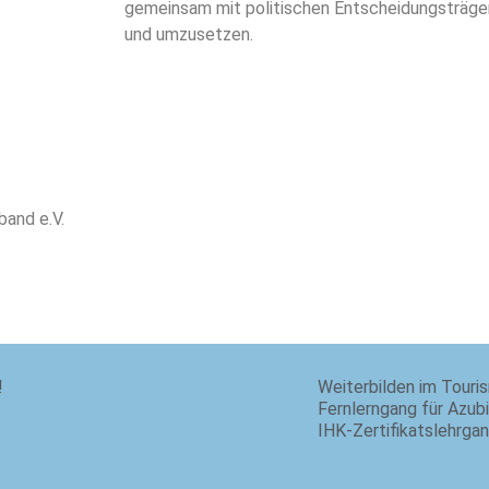
gemeinsam mit politischen Entscheidungsträge
und umzusetzen.
band e.V.
!
Weiterbilden im Touri
Fernlerngang für Azub
IHK-Zertifikatslehrga