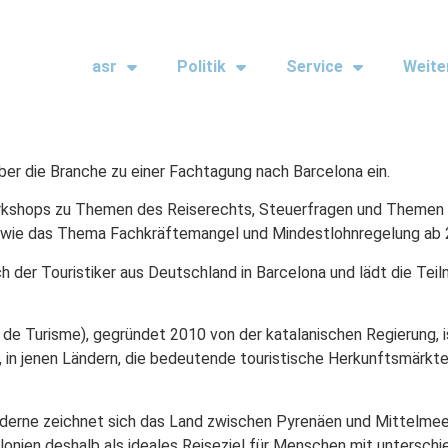
asr
Politik
Service
Weite
ber die Branche zu einer Fachtagung nach Barcelona ein.
shops zu Themen des Reiserechts, Steuerfragen und Themen der
in wie das Thema Fachkräftemangel und Mindestlohnregelung ab 
der Touristiker aus Deutschland in Barcelona und lädt die Teil
 Turisme), gegründet 2010 von der katalanischen Regierung, ist
 in jenen Ländern, die bedeutende touristische Herkunftsmärkte 
derne zeichnet sich das Land zwischen Pyrenäen und Mittelmeer 
alonien deshalb als ideales Reiseziel für Menschen mit unterschi