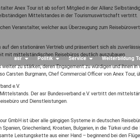
alter Anex Tour ist ab sofort Mitglied in der Allianz Selbständi
elbständigen Mittelstandes in der Tourismuswirtschaft vertritt.
ischen Veranstalter, welcher aus Überzeugung zum Reisebürovertr
f den stationären Vertrieb und präsentiert sich als zuverlässiger
it mit mittelständischen Reisebüros deutlich auszubauen.
asr
Politik
Service
Weiterbildung 
s weiter zu stärken, deren Engagement zu würdigen und ihnen in v
“ so Carsten Burgmann, Chef Commercial Officer von Anex Tour, ü
band e.V.
n Mittelstands. Der asr Bundesverband e.V. vertritt den mittelst
eisebüro und Dienstleistungen.
ur GmbH ist über alle gängigen Systeme in deutschen Reisebür
Spanien, Griechenland, Kroatien, Bulgarien, in die Türkei und d
amte Leistungskette aus einer Hand – beginnend bei den Flügen 