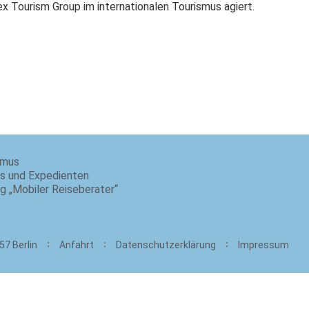
ex Tourism Group im internationalen Tourismus agiert.
smus
is und Expedienten
ng „Mobiler Reiseberater“
57 Berlin
Anfahrt
Datenschutzerklärung
Impressum