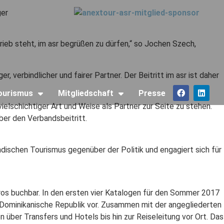
ger
ieb steht, im asr begrüßen zu dürfen,“ so Jochen Szech,
, verbindlicher und fairer Partner. Der Beitritt im asr ist daher
Tourismus
Mitgliedschaft
Presse
ielschichtiger Art und Weise als Partner zur Seite zu stehen.
ber den Verbandsbeitritt.
ändischen Tourismus gegenüber der Politik und engagiert sich für
os buchbar. In den ersten vier Katalogen für den Sommer 2017
ie Dominikanische Republik vor. Zusammen mit der angegliederten
über Transfers und Hotels bis hin zur Reiseleitung vor Ort. Das