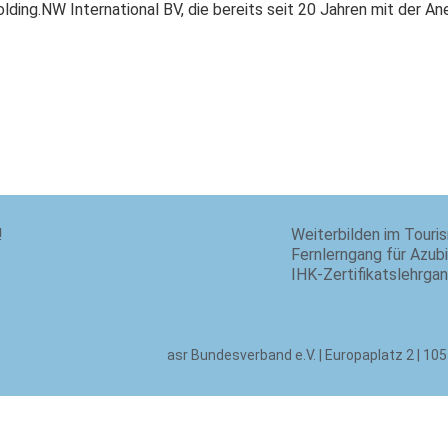
ding.NW International BV, die bereits seit 20 Jahren mit der An
!
Weiterbilden im Touri
Fernlerngang für Azub
IHK-Zertifikatslehrga
asr Bundesverband e.V. | Europaplatz 2 | 105