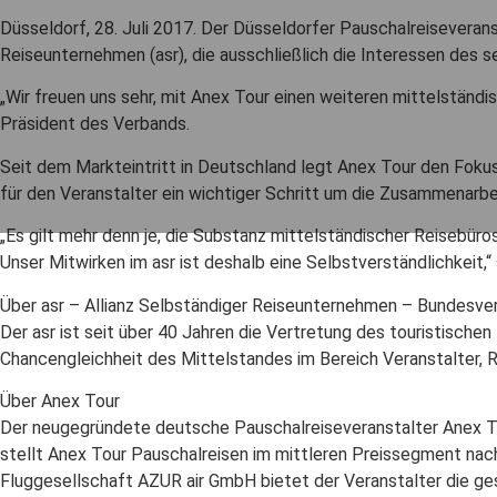
Düsseldorf, 28. Juli 2017. Der Düsseldorfer Pauschalreiseveranst
Reiseunternehmen (asr), die ausschließlich die Interessen des s
„Wir freuen uns sehr, mit Anex Tour einen weiteren mittelständ
Präsident des Verbands.
Seit dem Markteintritt in Deutschland legt Anex Tour den Fokus au
für den Veranstalter ein wichtiger Schritt um die Zusammenarbe
„Es gilt mehr denn je, die Substanz mittelständischer Reisebüro
Unser Mitwirken im asr ist deshalb eine Selbstverständlichkeit,
Über asr – Allianz Selbständiger Reiseunternehmen – Bundesver
Der asr ist seit über 40 Jahren die Vertretung des touristische
Chancengleichheit des Mittelstandes im Bereich Veranstalter, R
Über Anex Tour
Der neugegründete deutsche Pauschalreiseveranstalter Anex To
stellt Anex Tour Pauschalreisen im mittleren Preissegment nach 
Fluggesellschaft AZUR air GmbH bietet der Veranstalter die ges